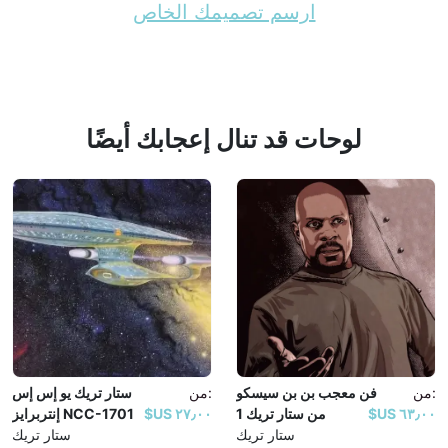
ارسم تصميمك الخاص
لوحات قد تنال إعجابك أيضًا
من:
فن معجب بن بن سيسكو
من:
ستار تريك يو إس إس
٦٣٫٠٠ US$
من ستار تريك 1
٢٧٫٠٠ US$
إنتربرايز NCC-1701
ستار تريك
ستار تريك