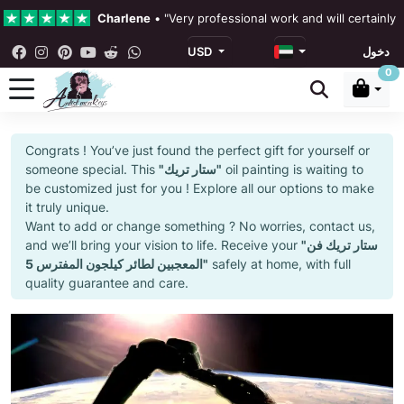
Charlene
•
"Very professional work and will certainly
دخول
USD
مراجعاتنا
4.3 •
0
Rebecka Douglas
•
"The painting was beautiful and ea
Congrats ! You’ve just found the perfect gift for yourself or
Ronan Dodgson
•
"Excellent service clear communicat
oil painting is waiting to
"ستار تريك"
someone special. This
be customized just for you ! Explore all our options to make
it truly unique.
Want to add or change something ? No worries, contact us,
"ستار تريك فن
and we’ll bring your vision to life. Receive your
safely at home, with full
المعجبين لطائر كيلجون المفترس 5"
quality guarantee and care.