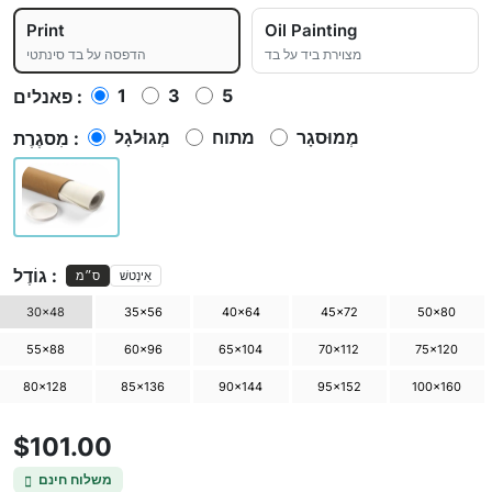
Print
Oil Painting
מצוירת ביד על בד
הדפסה על בד סינתטי
1
3
5
פאנלים :
מְמוּסגָר
מתוח
מְגוּלגָל
מִסגֶרֶת :
גוֹדֶל :
אִינְטשׁ
ס״מ
30×48
35×56
40×64
45×72
50×80
55×88
60×96
65×104
70×112
75×120
80×128
85×136
90×144
95×152
100×160
$101.00
משלוח חינם