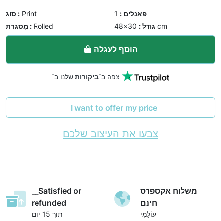
פאנלים :
1
Print
סוג :
30×48 cm
גוֹדֶל :
Rolled
מִסגֶרֶת :
הוסף לעגלה
שלנו ב־
צפה ב־
ביקורות
__I want to offer my price
צבעו את העיצוב שלכם
משלוח אקספרס
__Satisfied or
חינם
refunded
עוֹלָמִי
תוך 15 יום