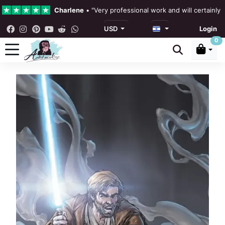
Charlene
•
"Very professional work and will certainly
USD
Login
הביקורות שלנו
4.3 •
0
Rebecka Douglas
•
"The painting was beautiful and ea
Ronan Dodgson
•
"Excellent service clear communicat