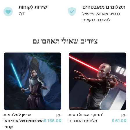
תשלומים מאובטחים
שֵׁירוּת לָקוֹחוֹת
כרטיס אשראי, פייפאל
7/7
להעברה בנקאית
ציורים שאולי תאהבו גם
מִן:
החוקר הגדול הסית'
מִן:
שריון למלחמות
מלחמת הכוכבים
השיבוטים של אובי וואן
קנובי