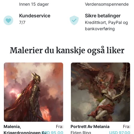
Innen 15 dager
Verdensomspennende
Kundeservice
Sikre betalinger
7/7
Kredittkort, PayPal og
bankoverføring
Malerier du kanskje også liker
Malenia,
Fra:
Portrett Av Melania
Fra:
Krigerdronningen Av
USD 95,00
Elden Ring
USD 97,00