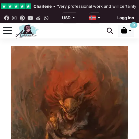
Charlene
•
"Very professional work and will certainly
USD
Logg inn
4.3 •
Våre anmeldelser
0
Rebecka Douglas
•
"The painting was beautiful and ea
Ronan Dodgson
•
"Excellent service clear communicat