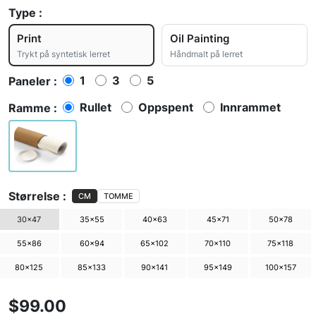
Type :
Print
Oil Painting
Trykt på syntetisk lerret
Håndmalt på lerret
1
3
5
Paneler :
Rullet
Oppspent
Innrammet
Ramme :
Størrelse :
CM
TOMME
30×47
35×55
40×63
45×71
50×78
55×86
60×94
65×102
70×110
75×118
80×125
85×133
90×141
95×149
100×157
$99.00