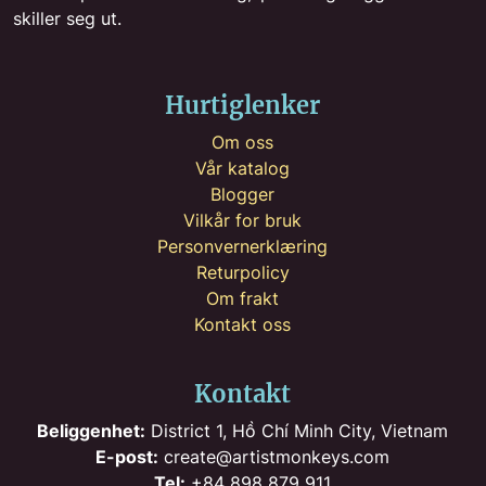
skiller seg ut.
Hurtiglenker
Om oss
Vår katalog
Blogger
Vilkår for bruk
Personvernerklæring
Returpolicy
Om frakt
Kontakt oss
Kontakt
Beliggenhet:
District 1, Hồ Chí Minh City, Vietnam
E-post:
create@artistmonkeys.com
Tel:
+84 898 879 911