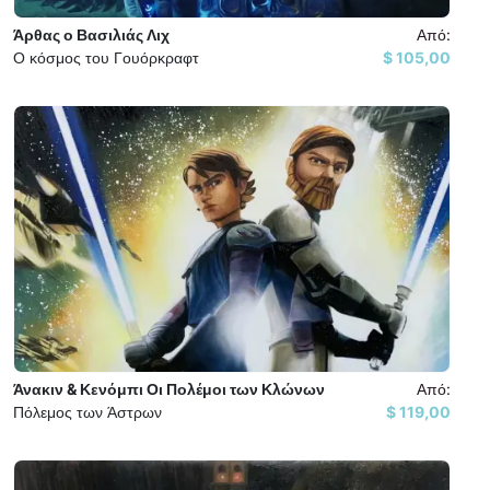
Άρθας ο Βασιλιάς Λιχ
Από:
Ο κόσμος του Γουόρκραφτ
105,00 $
Άνακιν & Κενόμπι Οι Πολέμοι των Κλώνων
Από:
Πόλεμος των Άστρων
119,00 $