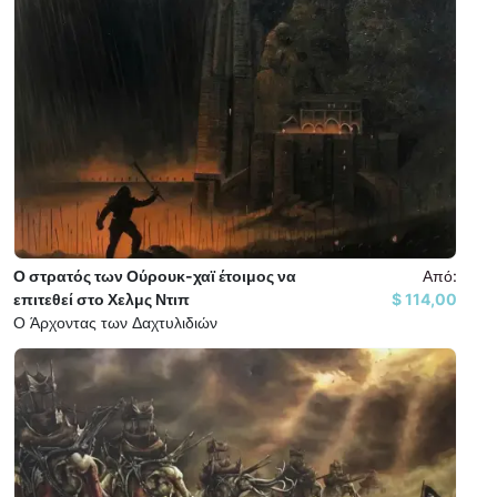
Ο στρατός των Ούρουκ-χαϊ έτοιμος να
Από:
επιτεθεί στο Χελμς Ντιπ
114,00 $
Ο Άρχοντας των Δαχτυλιδιών