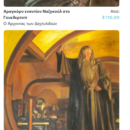
Αραγκόρν εναντίον Ναζγκούλ στο
Από:
Γουεδερτοπ
110,00 $
Ο Άρχοντας των Δαχτυλιδιών