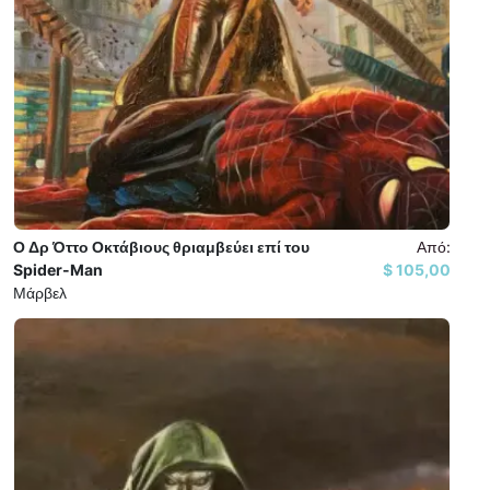
Ο Δρ Όττο Οκτάβιους θριαμβεύει επί του
Από:
Spider-Man
105,00 $
Μάρβελ