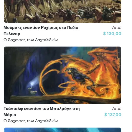
Μούμακς εναντίον Ροχίριμς στα Πεδίο
Από:
Πελένορ
130,00 $
Ο Άρχοντας των Δαχτυλιδιών
Γκάνταλφ εναντίον του Μπαλρόγκ στη
Από:
Μόρια
137,00 $
Ο Άρχοντας των Δαχτυλιδιών