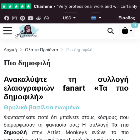
Charlene
•
"Very professional work and will certainly
USD
Είσοδος
4.3 •
Οι κριτικές μας
0
Rebecka Douglas
•
"The painting was beautiful and ea
Αρχική
Όλα τα Προϊόντα
Πιο δημοφιλή
Ronan Dodgson
•
"Excellent service clear communicat
Πιο δημοφιλή
Ανακαλύψτε τη συλλογή
ελαιογραφιών fanart «Τα πιο
δημοφιλή»
Θρυλικά βασίλεια ενωμένα
Φανταστήκατε ποτέ ότι μπαίνετε στους κόσμους που
διαμόρφωσαν τη φαντασία σας; Η συλλογή
Τα πιο
δημοφιλή
στην Artist Monkeys ενώνει το πιο
αγαπημένο συλλεκτικό fanart από έξι επικά σύμπαντα: