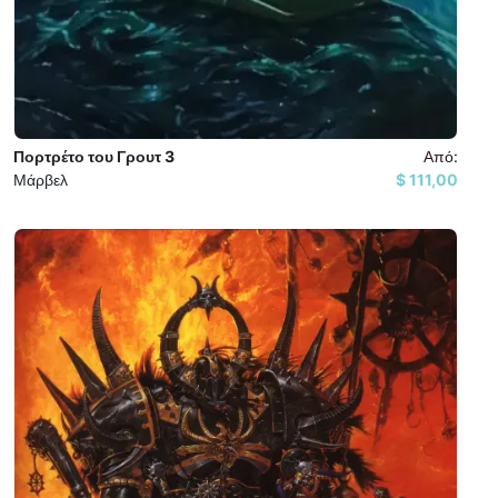
Πορτρέτο του Γρουτ 3
Από:
Μάρβελ
111,00 $