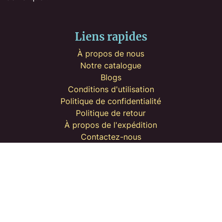
Liens rapides
À propos de nous
Notre catalogue
Blogs
Conditions d'utilisation
Politique de confidentialité
Politique de retour
À propos de l'expédition
Contactez-nous
Contact
Emplacement:
District 1, Hồ Chí Minh City, Vietnam
Email:
create@artistmonkeys.com
Tel:
+84 898 879 911