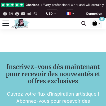
Charlene
•
"Very professional work and will certainly
USD
Connexion
4.3 •
Nos avis
0
Rebecka Douglas
•
"The painting was beautiful and ea
Ronan Dodgson
•
"Excellent service clear communicat
Inscrivez-vous dès maintenant
pour recevoir des nouveautés et
offres exclusives
Ouvrez votre flux d’inspiration artistique !
Abonnez-vous pour recevoir des