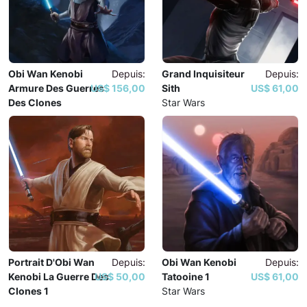
Obi Wan Kenobi
Depuis:
Grand Inquisiteur
Depuis:
Armure Des Guerres
156,00 $US
Sith
61,00 $US
Des Clones
Star Wars
Star Wars
Portrait D'Obi Wan
Depuis:
Obi Wan Kenobi
Depuis:
Kenobi La Guerre Des
50,00 $US
Tatooine 1
61,00 $US
Clones 1
Star Wars
Star Wars