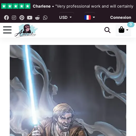
Charlene
•
"Very professional work and will certainly
USD
Connexion
4.3 •
Nos avis
0
Rebecka Douglas
•
"The painting was beautiful and ea
Ronan Dodgson
•
"Excellent service clear communicat