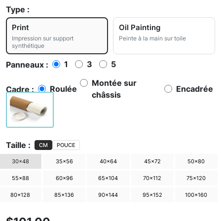
Type :
Print
Oil Painting
Impression sur support
Peinte à la main sur toile
synthétique
1
3
5
Panneaux :
Montée sur
Roulée
Encadrée
Cadre :
châssis
Taille :
CM
POUCE
30×48
35×56
40×64
45×72
50×80
55×88
60×96
65×104
70×112
75×120
80×128
85×136
90×144
95×152
100×160