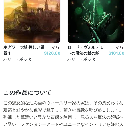
ホグワーツ城 美しい風
から:
ロード・ヴォルデモー
から:
景 1
$126.00
トの魔法の杖の蛇
$101.00
ハリー・ポッター
ハリー・ポッター
この作品について
この魅惑的な油彩画のウィーズリー家の家は、その風変わりな
建築と鮮やかな色彩で魅了し、驚きの感覚を呼び起こします。
熟練した筆遣いと豊かな質感を利用し、観る人を魔法の領域へ
と誘い、ファンタジーアートやユニークなインテリアを好む人