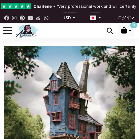
Charlene
•
"Very professional work and will certainly
USD
ログイン
4.3 •
私たちのレビュー
0
Rebecka Douglas
•
"The painting was beautiful and ea
Ronan Dodgson
•
"Excellent service clear communicat