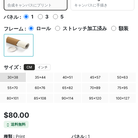
合成キャンバスにプリント
キャンバスに手描き
1
3
5
パネル :
ロール
ストレッチ加工済み
額装
フレーム :
サイズ :
CM
インチ
30×38
35×44
40×51
45×57
50×63
55×70
60×76
65×82
70×89
75×95
80×101
85×108
90×114
95×120
100×127
$80.00
送料無料
種類 :
Print
パネル :
1