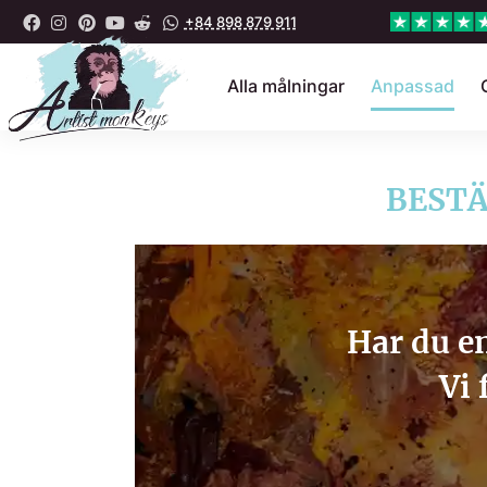
+84 898 879 911
Alla målningar
Anpassad
BESTÄ
Har du en
Vi 