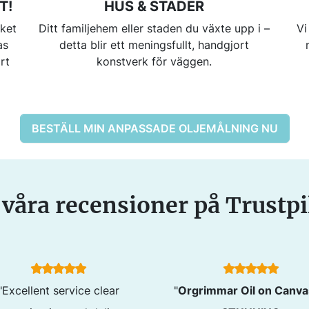
T!
HUS & STÄDER
lket
Ditt familjehem eller staden du växte upp i –
Vi
as
detta blir ett meningsfullt, handgjort
rt
konstverk för väggen.
BESTÄLL MIN ANPASSADE OLJEMÅLNING NU
 våra recensioner på Trustpi
"Excellent service clear
"
Orgrimmar Oil on Canva