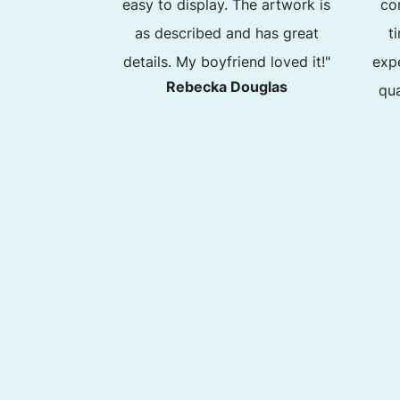
easy to display. The artwork is
co
as described and has great
t
details. My boyfriend loved it!"
exp
Rebecka Douglas
qua