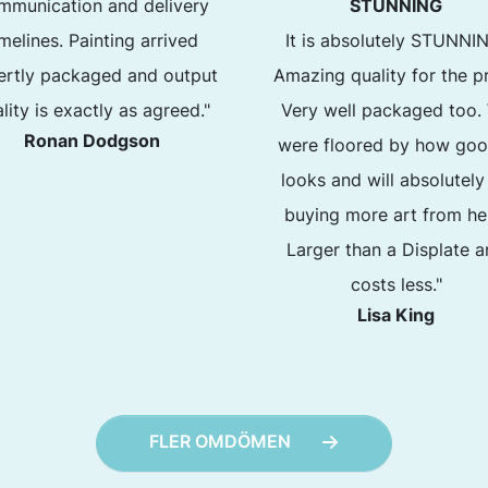
mmunication and delivery
STUNNING
imelines. Painting arrived
It is absolutely STUNNI
ertly packaged and output
Amazing quality for the pr
lity is exactly as agreed."
Very well packaged too.
Ronan Dodgson
were floored by how goo
looks and will absolutely
buying more art from he
Larger than a Displate 
costs less."
Lisa King
FLER OMDÖMEN