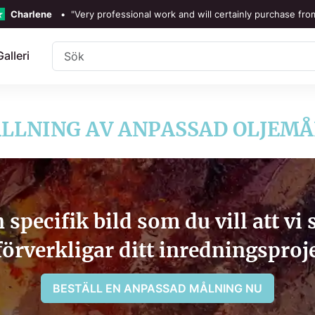
Charlene
•
"Very professional work and will certainly purchase fro
TrustScore 4.3 •
Se
Våra recens
Galleri
Rebecka Douglas
•
"The painting was beautiful and easy 
Ronan Dodgson
•
"Excellent service clear communic
LLNING AV ANPASSAD OLJEM
 specifik bild som du vill att vi
förverkligar ditt inredningsproj
BESTÄLL EN ANPASSAD MÅLNING NU