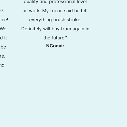
quality and professional level
arrived on 
NG.
artwork. My friend said he felt
very friend
ice!
everything brush stroke.
Thank 
 We
Definitely will buy from again in
d it
the future."
NConair
 be
re.
and