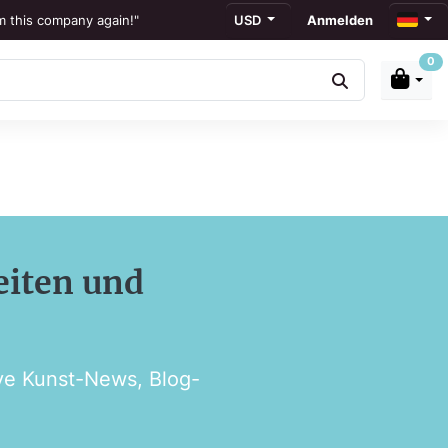
om this company again!"
USD
Anmelden
0
wertungen
to display."
ation."
eiten und
ive Kunst-News, Blog-