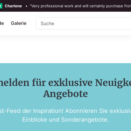
Charlene
•
"Very professional work and will certainly purchase fr
TrustScore 4.3 •
Ansehen
Unsere Be
de
Galerie
Rebecka Douglas
•
"The painting was beautiful and easy 
Ronan Dodgson
•
"Excellent service clear communic
melden für exklusive Neuigk
Angebote
st-Feed der Inspiration! Abonnieren Sie exklus
Einblicke und Sonderangebote.