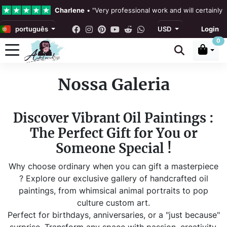
Charlene
•
"Very professional work and will certainly
português
USD
Login
4.3 •
Nossas avaliações
0
Rebecka Douglas
•
"The painting was beautiful and ea
Nossa Galeria
Ronan Dodgson
•
"Excellent service clear communicat
Discover Vibrant Oil Paintings :
The Perfect Gift for You or
Someone Special !
Why choose ordinary when you can gift a masterpiece
? Explore our exclusive gallery of handcrafted oil
paintings, from whimsical animal portraits to pop
culture custom art.
Perfect for birthdays, anniversaries, or a "just because"
surprise. Transform any space with passion, creativity,