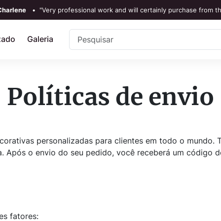
Charlene
•
"Very professional work and will certainly purchase from t
TrustScore 4.3 •
Ver
Nossas avaliaç
zado
Galeria
Rebecka Douglas
•
"The painting was beautiful and easy to 
Ronan Dodgson
•
"Excellent service clear communicati
Políticas de envio
ecorativas personalizadas para clientes em todo o mundo. 
ida. Após o envio do seu pedido, você receberá um código
s fatores: