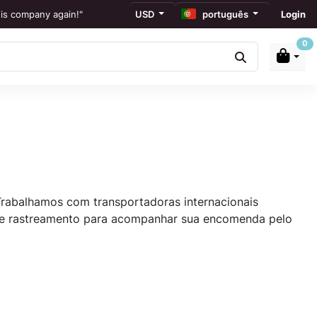
his company again!"
USD
português
Login
0
ões
display."
on."
Trabalhamos com transportadoras internacionais
 de rastreamento para acompanhar sua encomenda pelo