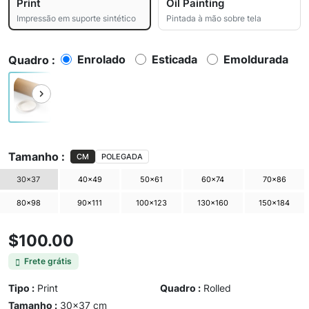
Print
Oil Painting
Impressão em suporte sintético
Pintada à mão sobre tela
Enrolado
Esticada
Emoldurada
Quadro :
Tamanho :
CM
POLEGADA
30×37
40×49
50×61
60×74
70×86
80×98
90×111
100×123
130×160
150×184
$100.00
Frete grátis
Tipo :
Print
Quadro :
Rolled
Tamanho :
30×37 cm