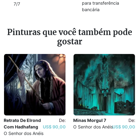
para transferência
7/7
bancária
Pinturas que você também pode
gostar
Retrato De Elrond
De:
Minas Morgul 7
De:
Com Hadhafang
US$ 90,00
O Senhor dos Anéis
US$ 90,00
O Senhor dos Anéis