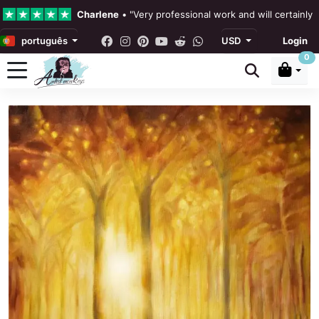
Charlene
•
"Very professional work and will certainly
português
USD
Login
4.3 •
Nossas avaliações
0
Rebecka Douglas
•
"The painting was beautiful and ea
Ronan Dodgson
•
"Excellent service clear communicat